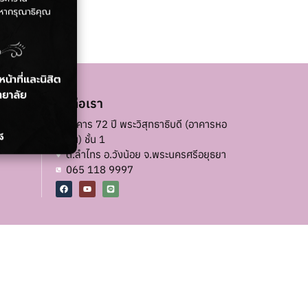
ติดต่อเรา
ชวิทยาลัย
อาคาร 72 ปี พระวิสุทธาธิบดี (อาคารหอ
ฉัน) ชั้น 1
ต.ลำไทร อ.วังน้อย จ.พระนครศรีอยุธยา
065 118 9997