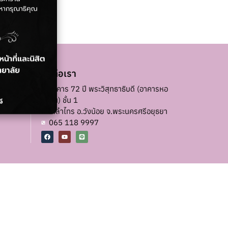
ติดต่อเรา
ชวิทยาลัย
อาคาร 72 ปี พระวิสุทธาธิบดี (อาคารหอ
ฉัน) ชั้น 1
ต.ลำไทร อ.วังน้อย จ.พระนครศรีอยุธยา
065 118 9997