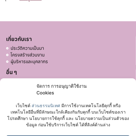
เกี่ยวกับเรา
ประวัติความเป็นมา
โครงสร้างส่วนงาน
ผู้บริหารและบุคลากร
อื่น ๆ
บริจาคส่วนอื่น ๆ
จัดการ การอนุญาติใช้งาน
Cookies
ลิงก์ที่เกี่ยวข้อง
มหาวิทยาลัยมหาจุฬาลงกรณราชวิทยาลัย
เว็บไซต์
ส่วนธรรมนิเทศ
มีการใช้งานเทคโนโลยีคุกกี้ หรือ
เฟซบุ๊กเพจ
เทคโนโลยีอื่นที่มีลักษณะใกล้เคียงกันกับคุกกี้ บนเว็บไซต์ของเรา
โปรดศึกษา นโยบายการใช้คุกกี้ และ นโยบายความเป็นส่วนตัวของ
ติดต่อเรา
ข้อมูล ก่อนใช้บริการเว็บไซต์ ได้ที่ลิงค์ด้านล่าง
อาคาร 72 ปี พระวิสุทธาธิบดี (อาคารหอฉัน) ชั้น 1