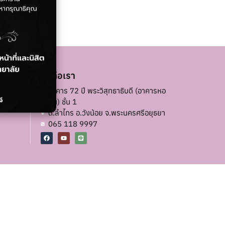
ติดต่อเรา
ชวิทยาลัย
อาคาร 72 ปี พระวิสุทธาธิบดี (อาคารหอ
ฉัน) ชั้น 1
ต.ลำไทร อ.วังน้อย จ.พระนครศรีอยุธยา
065 118 9997