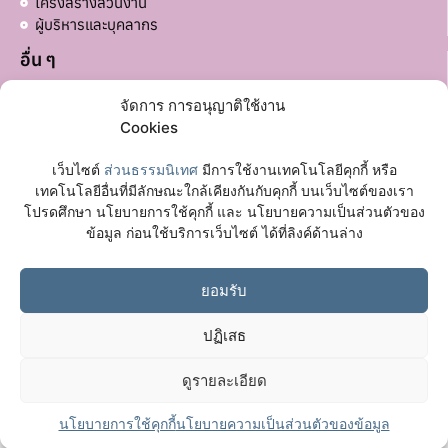
โครงสร้างส่วนงาน
ผู้บริหารและบุคลากร
อื่น ๆ
บริจาคส่วนอื่น ๆ
จัดการ การอนุญาติใช้งาน
ลิงก์ที่เกี่ยวข้อง
Cookies
มหาวิทยาลัยมหาจุฬาลงกรณราชวิทยาลัย
เว็บไซต์
ส่วนธรรมนิเทศ
มีการใช้งานเทคโนโลยีคุกกี้ หรือ
เฟซบุ๊กเพจ
เทคโนโลยีอื่นที่มีลักษณะใกล้เคียงกันกับคุกกี้ บนเว็บไซต์ของเรา
โปรดศึกษา นโยบายการใช้คุกกี้ และ นโยบายความเป็นส่วนตัวของ
ติดต่อเรา
ข้อมูล ก่อนใช้บริการเว็บไซต์ ได้ที่ลิงค์ด้านล่าง
อาคาร 72 ปี พระวิสุทธาธิบดี (อาคารหอฉัน) ชั้น 1
ต.ลำไทร อ.วังน้อย จ.พระนครศรีอยุธยา
ยอมรับ
065 118 9997
ปฏิเสธ
ดูรายละเอียด
© ส่วนธรรมนิเทศ| มหาวิทยาลัยมหาจุฬาลงกรณราชวิทยาลัย
นโยบายการใช้คุกกี้
นโยบายความเป็นส่วนตัวของข้อมูล