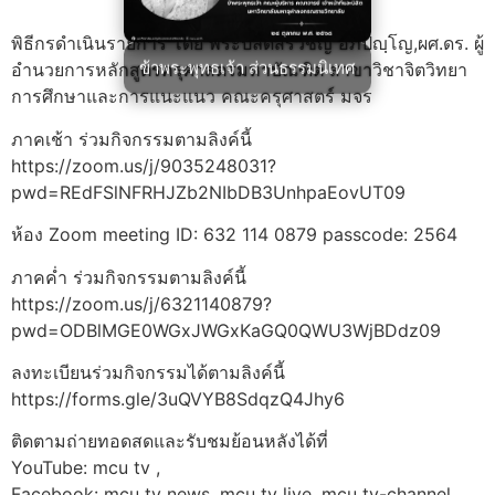
พิธีกรดำเนินรายการ โดย พระปลัดสรวิชญ์ อภิปญฺโญ,ผศ.ดร. ผู้
ข้าพระพุทธเจ้า ส่วนธรรมนิเทศ
อำนวยการหลักสูตรครุศาสตรมหาบัณฑิต สาขาวิชาจิตวิทยา
การศึกษาและการแนะแนว คณะครุศาสตร์ มจร
ภาคเช้า ร่วมกิจกรรมตามลิงค์นี้
https://zoom.us/j/9035248031?
pwd=REdFSlNFRHJZb2NIbDB3UnhpaEovUT09
ห้อง Zoom meeting ID: 632 114 0879 passcode: 2564
ภาคค่ำ ร่วมกิจกรรมตามลิงค์นี้
https://zoom.us/j/6321140879?
pwd=ODBlMGE0WGxJWGxKaGQ0QWU3WjBDdz09
ลงทะเบียนร่วมกิจกรรมได้ตามลิงค์นี้
https://forms.gle/3uQVYB8SdqzQ4Jhy6
ติดตามถ่ายทอดสดและรับชมย้อนหลังได้ที่
YouTube: mcu tv ,
Facebook: mcu tv news, mcu tv live, mcu tv-channel,