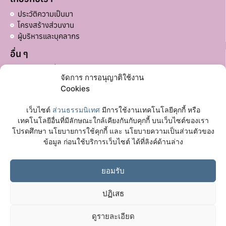
ประวัติความเป็นมา
โครงสร้างส่วนงาน
ผู้บริหารและบุคลากร
อื่น ๆ
บริจาคส่วนอื่น ๆ
จัดการ การอนุญาติใช้งาน
ลิงก์ที่เกี่ยวข้อง
Cookies
มหาวิทยาลัยมหาจุฬาลงกรณราชวิทยาลัย
เว็บไซต์
ส่วนธรรมนิเทศ
มีการใช้งานเทคโนโลยีคุกกี้ หรือ
เฟซบุ๊กเพจ
เทคโนโลยีอื่นที่มีลักษณะใกล้เคียงกันกับคุกกี้ บนเว็บไซต์ของเรา
โปรดศึกษา นโยบายการใช้คุกกี้ และ นโยบายความเป็นส่วนตัวของ
ติดต่อเรา
ข้อมูล ก่อนใช้บริการเว็บไซต์ ได้ที่ลิงค์ด้านล่าง
อาคาร 72 ปี พระวิสุทธาธิบดี (อาคารหอฉัน) ชั้น 1
ต.ลำไทร อ.วังน้อย จ.พระนครศรีอยุธยา
ยอมรับ
065 118 9997
ปฏิเสธ
ดูรายละเอียด