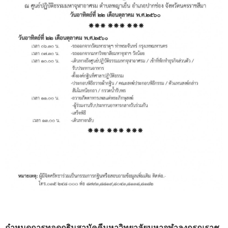
กำหนดการทอดกฐินสามัคคีมหาวิทยาลัยมหาจุฬาลงกรณราช