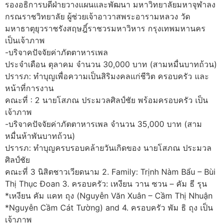
รองอธิการบดีฝ่ายวางแผนและพัฒนา มหาวิทยาลัยมหาจุฬาลง
กรณราชวิทยาลัย ผู้ช่วยเจ้าอาวาสพระอารามหลวง วัด
มหาธาตุยุวราชรังสฤษฎิ์ราชวรมหาวิหาร กรุงเทพมหานคร
เป็นเจ้าภาพ
-บริจาคปัจจัยค่าภัตตาหารเพล
ประจำเดือน ตุลาคม จำนวน 30,000 บาท (สามหมื่นบาทถ้วน)
ปรารภ: ทำบุญเพื่อความเป็นสิริมงคลแก่ชีวิต ครอบครัว และ
หน้าที่การงาน
คณะที่ : 2 นายโสภณ ประมวลศิลป์ชัย พร้อมครอบครัว เป็น
เจ้าภาพ
-บริจาคปัจจัยค่าภัตตาหารเพล จำนวน 35,000 บาท (สาม
หมื่นห้าพันบาทถ้วน)
ปรารภ: ทำบุญครบรอบคล้ายวันเกิดของ นายโสภณ ประมวล
ศิลป์ชัย
คณะที่ 3 นิสิตชาวเวียดนาม 2. Family: Trịnh Nàm Bẩu – Bùi
Thị Thục Đoan 3. ครอบครัว: เหงียน วาน ซวน – คัม ธี รุน
*เหงียน คัม แคท ถุง (Nguyễn Văn Xuân – Cầm Thị Nhuận
*Nguyễn Cầm Cát Tường) and 4. ครอบครัว พัม ธิ ถุง เป็น
เจ้าภาพ