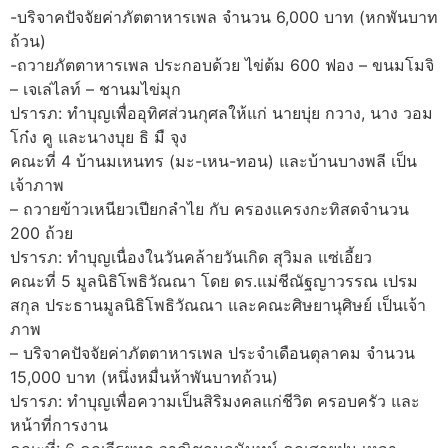
-บริจาคปัจจัยค่าภัตตาหารเพล จำนวน 6,000 บาท (หกพันบาท
ถ้วน)
-ถวายภัตตาหารเพล ประกอบด้วย ไข่ต้ม 600 ฟอง – ขนมโมจิ
– เจเล่ไลท์ – ชานมไข่มุก
ปรารภ: ทำบุญเพื่ออุทิศส่วนกุศลให้แก่ นายบุ่ย กวาง, นาง วอม
โก๋ง คู และนางบุย ธิ มื จุง
คณะที่ 4 บ้านมเหนทร (มะ-เหน-ทอน) และบ้านบางพลี เป็น
เจ้าภาพ
– ถวายข้าวเหนียวเปียกลำไย กับ ครองแครงกะทิสดจำนวน
200 ถ้วย
ปรารภ: ทำบุญเนื่องในวันคล้ายวันเกิด สุวิมล แซ่เอี้ยว
คณะที่ 5 มูลนิธิโพธิวัณณา โดย ดร.แม่ชีณัฐญาวรรณ เปรม
สกุล ประธานมูลนิธิโพธิวัณณา และคณะศิษยานุศิษย์ เป็นเจ้า
ภาพ
– บริจาคปัจจัยค่าภัตตาหารเพล ประจำเดือนตุลาคม จำนวน
15,000 บาท (หนึ่งหมื่นห้าพันบาทถ้วน)
ปรารภ: ทำบุญเพื่อความเป็นสิริมงคลแก่ชีวิต ครอบครัว และ
หน้าที่การงาน