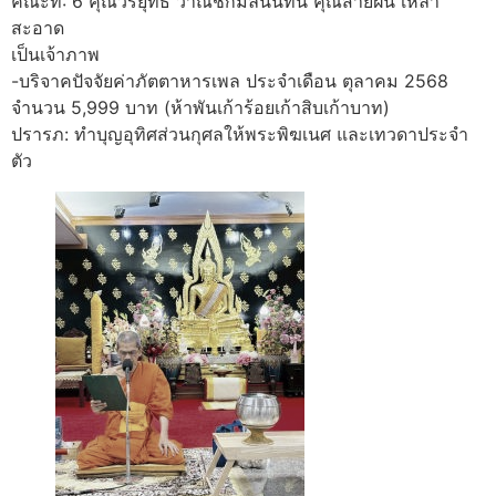
คณะที่: 6 คุณวีรยุทธ วาณิชกมลนันทน์ คุณสายฝน เหลา
สะอาด
เป็นเจ้าภาพ
-บริจาคปัจจัยค่าภัตตาหารเพล ประจำเดือน ตุลาคม 2568
จำนวน 5,999 บาท (ห้าพันเก้าร้อยเก้าสิบเก้าบาท)
ปรารภ: ทำบุญอุทิศส่วนกุศลให้พระพิฆเนศ และเทวดาประจำ
ตัว