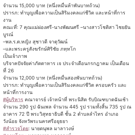
จำนวน 15,000 บาท (หนึ่งหมื่นห้าพันบาทถ้วน)
ปรารภ: ทำบุญเพื่อความเป็นสิริมงคลแก่ชีวิต และหน้าที่การ
งาน
คณะที่: 7 คุณแม่ผ่องศรี-นางพัฒนศรี –นางสาวโชติสา ไชยยัน
บูรณ์
–พล.ร.ต.หญิง สุชาวดี จาตุวัฒน์
–และพระครูสังฆรักษ์ศิริชัย ภทฺทโก
เป็นเจ้าภาพ
บริจาคปัจจัยค่าภัตตาหาร เจ ประจำเดือนกรกฎาคม เป็นเดือน
ที่ 26
จำนวน 12,000 บาท (หนึ่งหมื่นสองพันบาทถ้วน)
ปรารภ: ทำบุญเพื่อความเป็นสิริมงคลแก่ชีวิต ครอบครัว และ
หน้าที่การงาน
#ผู้บริหาร
คณาจารย์ เจ้าหน้าที่ พระนิสิต รับบิณฑบาตฉันเช้า
จำนวน 290 รูป ฉันเพล จำนวน 445 รูป รวมทั้งสิ้น 735 รูป ณ
อาคาร 72 ปี พระวิสุทธาธิบดี ชั้น 2 ตำบลลำไทร อำเภอ
วังน้อย จังหวัพระนครศรีอยุธยา
#สำรวจโดย
: นายดนุพล มาลาวงษ์