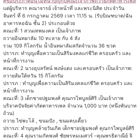
#ขอประกาศอนุโมทนาบุญกับคณะเจ้าภาพถวายภัตตาหารเพล
แด่ผู้บริหาร คณาจารย์ เจ้าหน้าที่ และพระนิสิต ประจำวัน
จันทร์ ที่ 6 กรกฎาคม 2569 เวลา 11.15 น. (รับบิณฑบาต/ฉัน
อาคารหอฉัน ชั้น 2) ประกอบด้วย
คณะที่: 1 สวนเทพมงคล เป็นเจ้าภาพ
ถวายอินทผาลัม 10 ทะลาย กับ 4 ลัง
รวม 109 กิโลกรัม น้ำอินทผาลัมสกัดจำนวน 36 ขวด
ปรารภ: ทำบุญเพื่อความเป็นสิริมงคลแก่ชีวิต ครอบครัว และ
หน้าที่การงาน
คณะที่: 2 นางอุบลรัตน์ พงษ์แตง และครอบครัว เป็นเจ้าภาพ:
ถวายส้มใต้หวัน 15 กิโลกรัม
ปรารภ : ทำบุญเพื่อความเป็นสิริมงคลแก่ชีวิต ครอบครัว และ
หน้าที่การงาน
คณะที่: 3 เด็กชายปฐมพงศ์ คุณกรไพบูลย์ศิริ เป็นเจ้าภาพ
บริจาคปัจจัยค่าภัตตาหารเพล จำนวน 1,000 บาท (หนึ่งพันบาท
ถ้วน)
ถวาย ไข่พะโล้ , ขนมปัง , ขนมคบเคี้ยว
ปรารภ: ทำบุญคล้ายวันเกิด เด็กชายปฐมพงศ์ คุณกรไพบูลย์ศิริ
คณะที่: 4 คุณรามภัคพงศ์ ชัยพรหมเมศวร์ –คุณพรธิดาณีย์ จิ