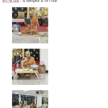
#ภาพโดย
: นายดนุพล มาลาวงษ์