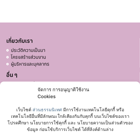
เกี่ยวกับเรา
ประวัติความเป็นมา
โครงสร้างส่วนงาน
ผู้บริหารและบุคลากร
อื่น ๆ
บริจาคส่วนอื่น ๆ
จัดการ การอนุญาติใช้งาน
ลิงก์ที่เกี่ยวข้อง
Cookies
มหาวิทยาลัยมหาจุฬาลงกรณราชวิทยาลัย
เว็บไซต์
ส่วนธรรมนิเทศ
มีการใช้งานเทคโนโลยีคุกกี้ หรือ
เฟซบุ๊กเพจ
เทคโนโลยีอื่นที่มีลักษณะใกล้เคียงกันกับคุกกี้ บนเว็บไซต์ของเรา
โปรดศึกษา นโยบายการใช้คุกกี้ และ นโยบายความเป็นส่วนตัวของ
ติดต่อเรา
ข้อมูล ก่อนใช้บริการเว็บไซต์ ได้ที่ลิงค์ด้านล่าง
อาคาร 72 ปี พระวิสุทธาธิบดี (อาคารหอฉัน) ชั้น 1