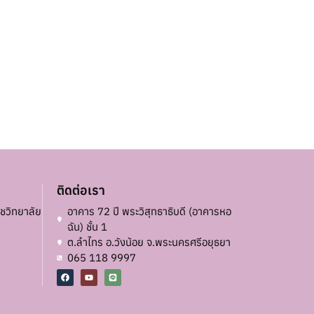
ติดต่อเรา
ชวิทยาลัย
อาคาร 72 ปี พระวิสุทธาธิบดี (อาคารหอ
ฉัน) ชั้น 1
ต.ลำไทร อ.วังน้อย จ.พระนครศรีอยุธยา
065 118 9997