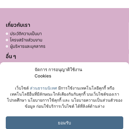
เกี่ยวกับเรา
ประวัติความเป็นมา
โครงสร้างส่วนงาน
ผู้บริหารและบุคลากร
อื่น ๆ
บริจาคส่วนอื่น ๆ
จัดการ การอนุญาติใช้งาน
ลิงก์ที่เกี่ยวข้อง
Cookies
มหาวิทยาลัยมหาจุฬาลงกรณราชวิทยาลัย
เว็บไซต์
ส่วนธรรมนิเทศ
มีการใช้งานเทคโนโลยีคุกกี้ หรือ
เฟซบุ๊กเพจ
เทคโนโลยีอื่นที่มีลักษณะใกล้เคียงกันกับคุกกี้ บนเว็บไซต์ของเรา
โปรดศึกษา นโยบายการใช้คุกกี้ และ นโยบายความเป็นส่วนตัวของ
ติดต่อเรา
ข้อมูล ก่อนใช้บริการเว็บไซต์ ได้ที่ลิงค์ด้านล่าง
อาคาร 72 ปี พระวิสุทธาธิบดี (อาคารหอฉัน) ชั้น 1
ต.ลำไทร อ.วังน้อย จ.พระนครศรีอยุธยา
ยอมรับ
065 118 9997