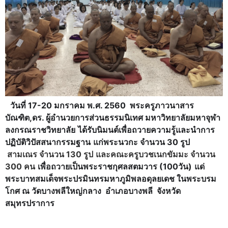
วันที่ 17-20 มกราคม พ.ศ. 2560 พระครูภาวนาสาร
บัณฑิต,ดร.
ผู้อำนวยการส่วนธรรมนิเทศ มหาวิทยาลัยมหาจุฬา
ลงกรณราชวิทยาลัย
ได้รับนิมนต์เพื่อถวายความรู้และนำการ
ปฏิบัติวิปัสสนากรรมฐาน
แก่พระนวกะ จำนวน 30 รูป
สามเณร จำนวน 130 รูป
และคณะครูบวชเนกขัมมะ จำนวน
300 คน
เพื่อถวายเป็นพระราชกุศลสตมวาร (100วัน)
แด่
พระบาทสมเด็จพระปรมินทรมหาภูมิพลอดุลยเดช ในพระบรม
โกศ
ณ วัดบางพลีใหญ่กลาง อำเภอบางพลี จังหวัด
สมุทรปราการ