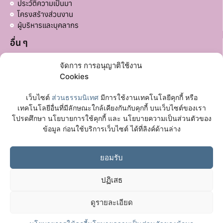
ประวัติความเป็นมา
โครงสร้างส่วนงาน
ผู้บริหารและบุคลากร
อื่น ๆ
บริจาคส่วนอื่น ๆ
จัดการ การอนุญาติใช้งาน
ลิงก์ที่เกี่ยวข้อง
Cookies
มหาวิทยาลัยมหาจุฬาลงกรณราชวิทยาลัย
เว็บไซต์
ส่วนธรรมนิเทศ
มีการใช้งานเทคโนโลยีคุกกี้ หรือ
เฟซบุ๊กเพจ
เทคโนโลยีอื่นที่มีลักษณะใกล้เคียงกันกับคุกกี้ บนเว็บไซต์ของเรา
โปรดศึกษา นโยบายการใช้คุกกี้ และ นโยบายความเป็นส่วนตัวของ
ติดต่อเรา
ข้อมูล ก่อนใช้บริการเว็บไซต์ ได้ที่ลิงค์ด้านล่าง
อาคาร 72 ปี พระวิสุทธาธิบดี (อาคารหอฉัน) ชั้น 1
ต.ลำไทร อ.วังน้อย จ.พระนครศรีอยุธยา
ยอมรับ
065 118 9997
ปฏิเสธ
ดูรายละเอียด
© ส่วนธรรมนิเทศ| มหาวิทยาลัยมหาจุฬาลงกรณราชวิทยาลัย