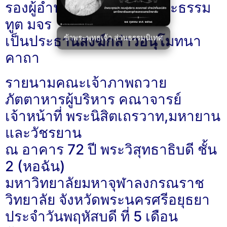
รองผู้อำนวยการวิทยาลัยพระธรรม
ทูต มจร
เป็นประธานสงฆ์กล่าวอนุโมทนา
ข้าพระพุทธเจ้า ส่วนธรรมนิเทศ
คาถา
รายนามคณะเจ้าภาพถวาย
ภัตตาหารผู้บริหาร คณาจารย์
เจ้าหน้าที่ พระนิสิตเถรวาท,มหายาน
และวัชรยาน
ณ อาคาร 72 ปี พระวิสุทธาธิบดี ชั้น
2 (หอฉัน)
มหาวิทยาลัยมหาจุฬาลงกรณราช
วิทยาลัย จังหวัดพระนครศรีอยุธยา
ประจำวันพฤหัสบดี ที่ 5 เดือน