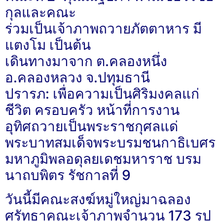
กุลและคณะ
ร่วมเป็นเจ้าภาพถวายภัตตาหาร มี
แตงโม เป็นต้น
เดินทางมาจาก ต.คลองหนึ่ง
อ.คลองหลวง จ.ปทุมธานี
ปรารภ: เพื่อความเป็นศิริมงคลแก่
ชีวิต ครอบครัว หน้าที่การงาน
อุทิศถวายเป็นพระราชกุศลแด่
พระบาทสมเด็จพระบรมชนกาธิเบศร
มหาภูมิพลอดุลยเดชมหาราช บรม
นาถบพิตร รัชกาลที่ 9
วันนี้มีคณะสงฆ์หมู่ใหญ่มาฉลอง
ศรัทธาคณะเจ้าภาพจำนวน 173 รูป