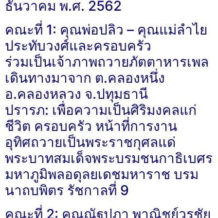
ธันวาคม พ.ศ. 2562
คณะที่ 1: คุณพ่อปลิว – คุณแม่ลำไย
ประทับวงศ์และครอบครัว
ร่วมเป็นเจ้าภาพถวายภัตตาหารเพล
เดินทางมาจาก ต.คลองหนึ่ง
อ.คลองหลวง จ.ปทุมธานี
ปรารภ: เพื่อความเป็นศิริมงคลแก่
ชีวิต ครอบครัว หน้าที่การงาน
อุทิศถวายเป็นพระราชกุศลแด่
พระบาทสมเด็จพระบรมชนกาธิเบศร
มหาภูมิพลอดุลยเดชมหาราช บรม
นาถบพิตร รัชกาลที่ 9
คณะที่ 2: คุณณัฐปภา พาณิชย์วรชัย