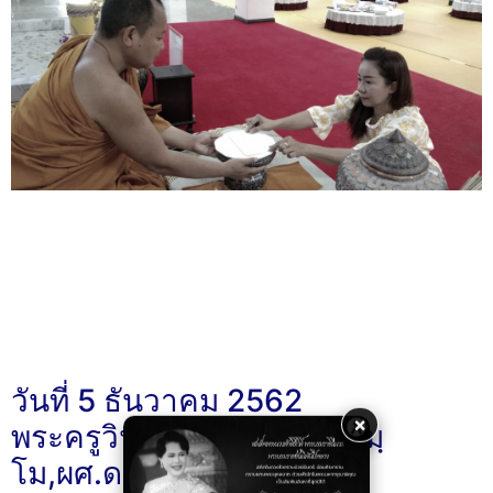
วันที่ 5 ธันวาคม 2562
×
พระครูวินัยธรสมุทร ถาวรธมฺ
โม,ผศ.ดร.