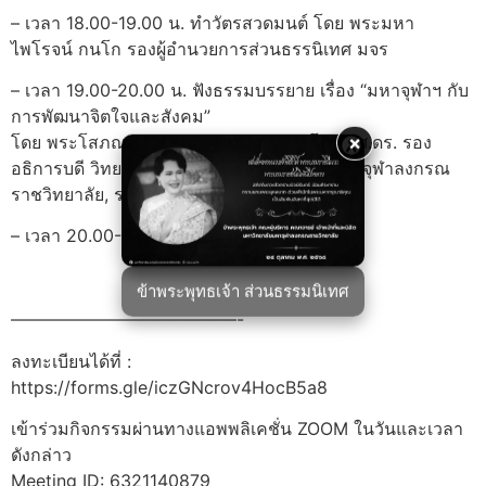
– เวลา 18.00-19.00 น. ทำวัตรสวดมนต์ โดย พระมหา
ไพโรจน์ กนโก รองผู้อำนวยการส่วนธรรนิเทศ มจร
– เวลา 19.00-20.00 น. ฟังธรรมบรรยาย เรื่อง “มหาจุฬาฯ กับ
การพัฒนาจิตใจและสังคม”
×
โดย พระโสภณพัฒนบัณฑิต (สุกันยา อรุโณ) รศ.ดร. รอง
อธิการบดี วิทยาเขตขอนแก่น มหาวิทยาลัยมหาจุฬาลงกรณ
ราชวิทยาลัย, รองเจ้าคณะจังหวัดขอนแก่น
– เวลา 20.00-21.00 น. ปฏิบัติธรรม
ข้าพระพุทธเจ้า ส่วนธรรมนิเทศ
—————————————-
ลงทะเบียนได้ที่ :
https://forms.gle/iczGNcrov4HocB5a8
เข้าร่วมกิจกรรมผ่านทางแอพพลิเคชั่น ZOOM ในวันและเวลา
ดังกล่าว
Meeting ID: 6321140879